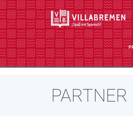
P
PARTNER