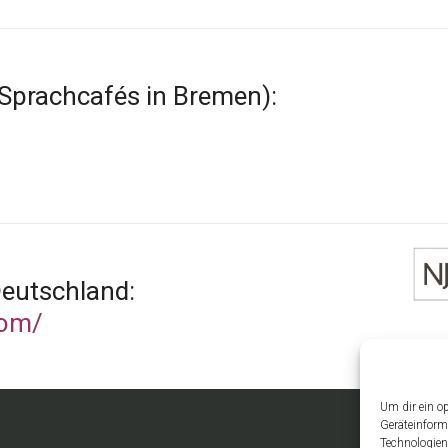
-Sprachcafés in Bremen):
eutschland:
com/
Um dir ein o
Geräteinform
Technologien